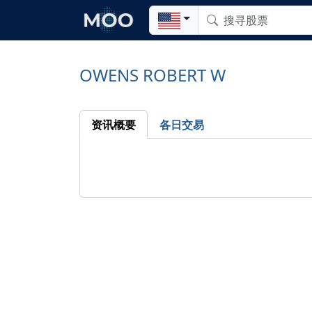
OWENS ROBERT W
资讯概要
各日交易