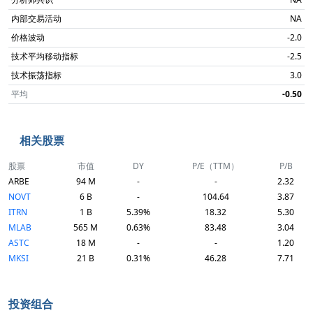
内部交易活动
NA
价格波动
-2.0
技术平均移动指标
-2.5
技术振荡指标
3.0
平均
-0.50
相关股票
股票
市值
DY
P/E（TTM）
P/B
ARBE
94 M
-
-
2.32
NOVT
6 B
-
104.64
3.87
ITRN
1 B
5.39%
18.32
5.30
MLAB
565 M
0.63%
83.48
3.04
ASTC
18 M
-
-
1.20
MKSI
21 B
0.31%
46.28
7.71
投资组合