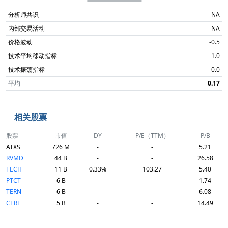
分析师共识
NA
内部交易活动
NA
价格波动
-0.5
技术平均移动指标
1.0
技术振荡指标
0.0
平均
0.17
相关股票
股票
市值
DY
P/E（TTM）
P/B
ATXS
726 M
-
-
5.21
RVMD
44 B
-
-
26.58
TECH
11 B
0.33%
103.27
5.40
PTCT
6 B
-
-
1.74
TERN
6 B
-
-
6.08
CERE
5 B
-
-
14.49