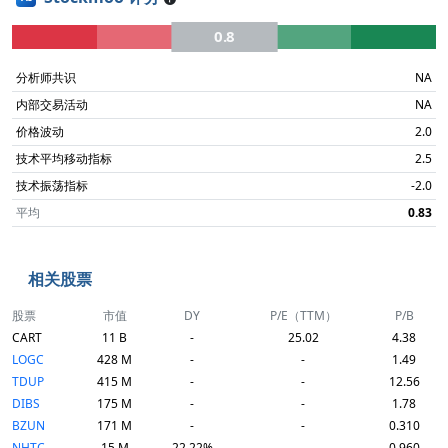
0.8
分析师共识
NA
内部交易活动
NA
价格波动
2.0
技术平均移动指标
2.5
技术振荡指标
-2.0
平均
0.83
相关股票
股票
市值
DY
P/E（TTM）
P/B
CART
11 B
-
25.02
4.38
LOGC
428 M
-
-
1.49
TDUP
415 M
-
-
12.56
DIBS
175 M
-
-
1.78
BZUN
171 M
-
-
0.310
NHTC
15 M
22.22%
-
0.960