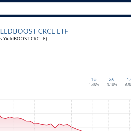
IELDBOOST CRCL ETF
s YieldBOOST CRCL E)
1天
5天
1
1.48%
-3.18%
-6.