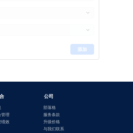
添加
合
公司
息
部落格
合管理
服务条款
资绩效
升级价格
与我们联系