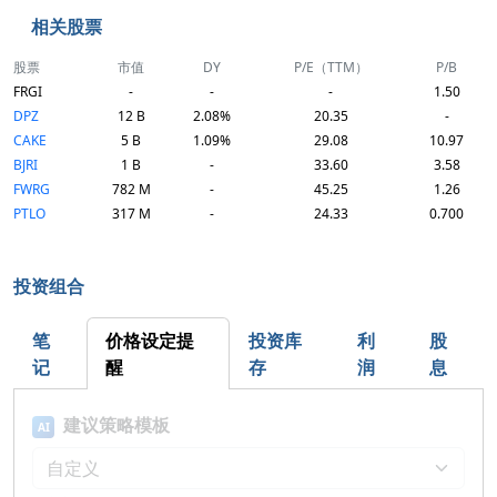
相关股票
股票
市值
DY
P/E（TTM）
P/B
FRGI
-
-
-
1.50
DPZ
12 B
2.08%
20.35
-
CAKE
5 B
1.09%
29.08
10.97
BJRI
1 B
-
33.60
3.58
FWRG
782 M
-
45.25
1.26
PTLO
317 M
-
24.33
0.700
投资组合
笔
价格设定提
投资库
利
股
记
醒
存
润
息
建议策略模板
AI