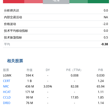
-0.4
分析师共识
0.0
内部交易活动
NA
价格波动
-2.0
技术平均移动指标
0.0
技术振荡指标
0.5
平均
-0.38
相关股票
股票
市值
DY
P/E（TTM）
P/B
LGMK
594 K
-
0.008
0.030
CERT
1 B
-
-
1.24
NRC
436 M
3.05%
82.08
65.94
HCAT
171 M
-
-
1.11
CCLD
99 M
-
17.85
1.85
DRIO
76 M
-
-
1.14