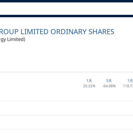
ROUP LIMITED ORDINARY SHARES
gy Limited)
1天
5天
1月
20.32%
-64.98%
118.