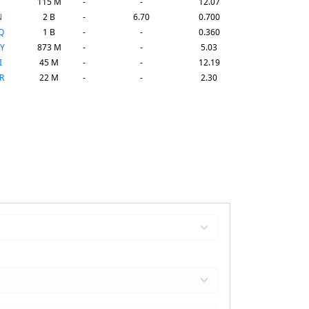
115 M
-
-
12.07
N
2 B
-
6.70
0.700
Q
1 B
-
-
0.360
Y
873 M
-
-
5.03
I
45 M
-
-
12.19
R
22 M
-
-
2.30