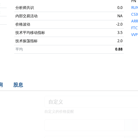
PN
涨
分析师共识
0.0
RU
涨
CSI
内部交易活动
NA
ARR
价格波动
-2.0
FTC
技术平均移动指标
3.5
VVP
技术振荡指标
2.0
平均
0.88
润
股息
自定义的价格提醒