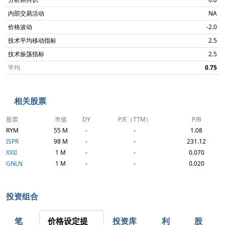
内部交易活动
NA
价格波动
-2.0
技术平均移动指标
2.5
技术振荡指标
2.5
平均
0.75
相关股票
股票
市值
DY
P/E（TTM）
P/B
RYM
55 M
-
-
1.08
ISPR
98 M
-
-
231.12
XXII
1 M
-
-
0.070
GNLN
1 M
-
-
0.020
投资组合
笔
价格设定提
投资库
利
股