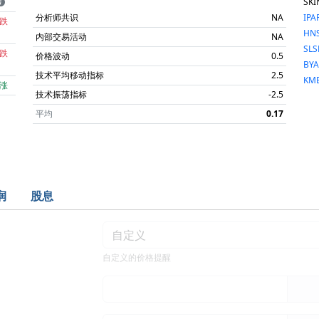
SKI
分析师共识
NA
IPA
跌
HN
内部交易活动
NA
SLS
跌
价格波动
0.5
BY
技术平均移动指标
2.5
KM
涨
技术振荡指标
-2.5
平均
0.17
润
股息
自定义的价格提醒