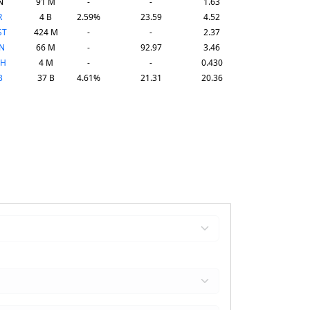
N
91 M
-
-
1.63
R
4 B
2.59%
23.59
4.52
ST
424 M
-
-
2.37
N
66 M
-
92.97
3.46
AH
4 M
-
-
0.430
B
37 B
4.61%
21.31
20.36