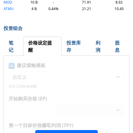
MOD
10 B
-
71.91
8.92
ATMU
4 B
0.44%
21.21
10.45
投资组合
笔
价格设定提
投资库
利
股
记
醒
存
润
息
建议策略模板
AI
自定义的价格提醒
开始购买价格 (EP)
第一个目标价格赚取利润 (TP1)