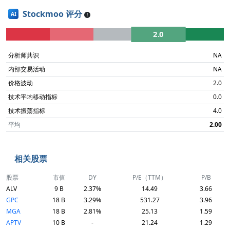
Stockmoo 评分
AI
2.0
分析师共识
NA
内部交易活动
NA
价格波动
2.0
技术平均移动指标
0.0
技术振荡指标
4.0
平均
2.00
相关股票
股票
市值
DY
P/E（TTM）
P/B
ALV
9 B
2.37%
14.49
3.66
GPC
18 B
3.29%
531.27
3.96
MGA
18 B
2.81%
25.13
1.59
APTV
10 B
-
21.24
1.29