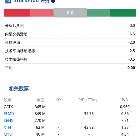
Stockmoo 评分
AI
0.0
分析师共识
0.0
内部交易活动
NA
价格波动
-2.0
技术平均移动指标
2.5
技术振荡指标
-0.5
平均
0.00
相关股票
股票
市值
DY
P/E（TTM）
P/B
CATX
345 M
-
-
0.960
ELMD
349 M
-
35.73
6.86
SENS
270 M
-
-
7.71
XTNT
62 M
-
43.98
1.27
MYO
40 M
-
-
4.34