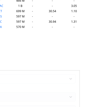
V
466 M
-
-
-
AC
1 B
-
-
3.05
CT
699 M
-
30.54
1.10
SS
597 M
-
-
-
AC
597 M
-
30.94
1.31
XA
570 M
-
-
-