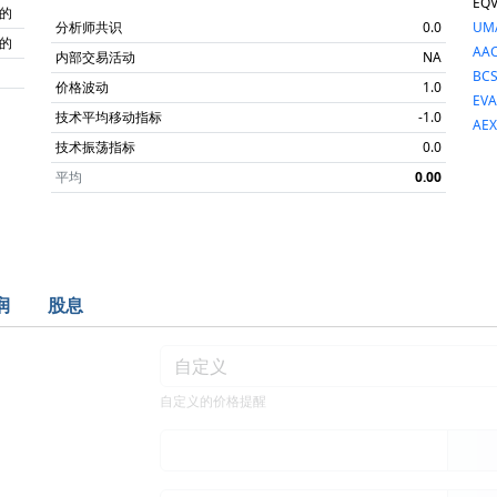
EQ
的
分析师共识
0.0
UM
的
AA
内部交易活动
NA
BC
价格波动
1.0
EV
技术平均移动指标
-1.0
AE
技术振荡指标
0.0
平均
0.00
润
股息
自定义的价格提醒