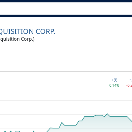
QUISITION CORP.
uisition Corp.)
1天
5
0.14%
-0.