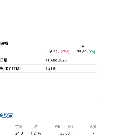
周波幅
116.22
(-27%)
— 175.89
(9%)
润日期
11 Aug 2026
 (DY TTM)
1.21%
关股票
票
市值
DY
P/E（TTM）
P/B
24 B
1.21%
33.00
-