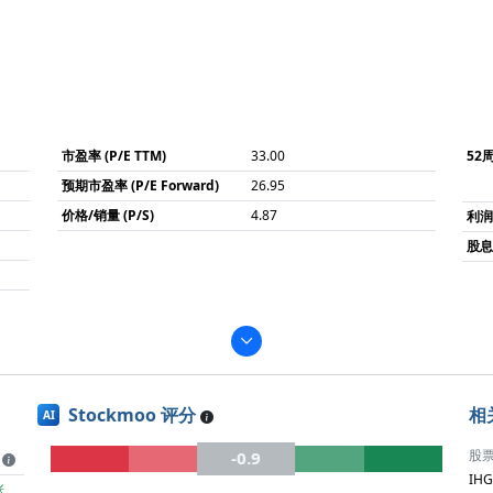
市盈率 (P/E TTM)
33.00
52
预期市盈率 (P/E Forward)
26.95
价格/销量 (P/S)
4.87
利
股息率
Stockmoo 评分
相
AI
股
-0.9
IHG
涨