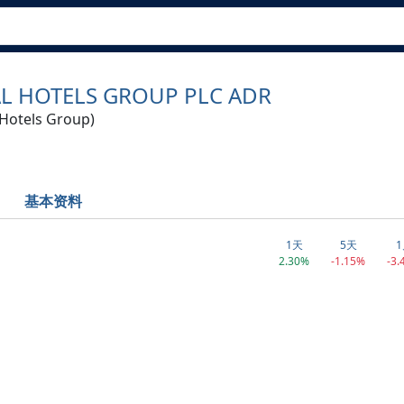
L HOTELS GROUP PLC ADR
 Hotels Group)
基本资料
1天
5天
1
2.30%
-1.15%
-3.