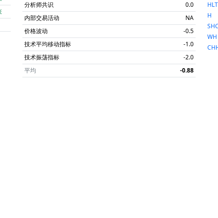
分析师共识
0.0
HLT
涨
H
内部交易活动
NA
SH
价格波动
-0.5
WH
技术平均移动指标
-1.0
CH
技术振荡指标
-2.0
平均
-0.88
润
股息
自定义的价格提醒