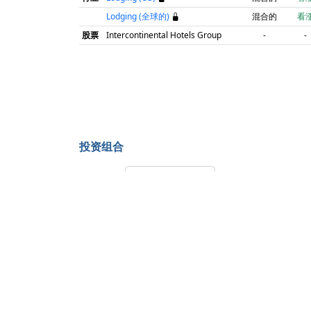
Lodging (全球的)
混合的
看
股票
Intercontinental Hotels Group
-
-
投资组合
笔记
价格设定提醒
投资库存
利
建议策略模板
AI
开始购买价格 (EP)
第一个目标价格赚取利润 (TP1)