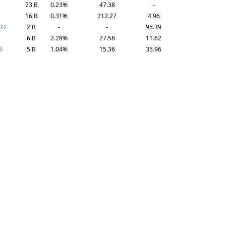
73 B
0.23%
47.38
-
16 B
0.31%
212.27
4.96
CO
2 B
-
-
98.39
6 B
2.28%
27.58
11.62
H
5 B
1.04%
15.36
35.96