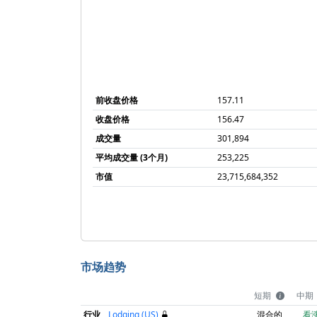
前收盘价格
157.11
收盘价格
156.47
成交量
301,894
平均成交量 (3个月)
253,225
市值
23,715,684,352
市场趋势
短期
中期
行业
Lodging (US)
混合的
看