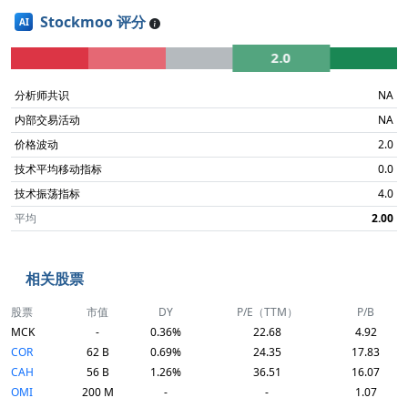
Stockmoo 评分
AI
2.0
分析师共识
NA
内部交易活动
NA
价格波动
2.0
技术平均移动指标
0.0
技术振荡指标
4.0
平均
2.00
相关股票
股票
市值
DY
P/E（TTM）
P/B
MCK
-
0.36%
22.68
4.92
COR
62 B
0.69%
24.35
17.83
CAH
56 B
1.26%
36.51
16.07
OMI
200 M
-
-
1.07