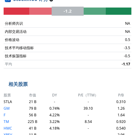
-1.2
分析师共识
NA
内部交易活动
NA
价格波动
0.5
技术平均移动指标
-3.5
技术振荡指标
-0.5
平均
-1.17
相关股票
股票
市值
DY
P/E（TTM）
P/B
STLA
21 B
-
-
0.310
GM
79 B
0.74%
39.10
1.26
F
56 B
4.22%
-
1.64
TM
225 B
3.22%
8.54
0.920
HMC
41 B
4.18%
-
0.540
XPEV
11 B
-
-
2.96