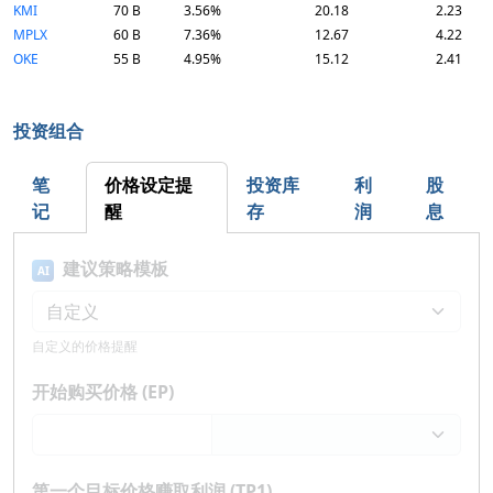
KMI
70 B
3.56%
20.18
2.23
MPLX
60 B
7.36%
12.67
4.22
OKE
55 B
4.95%
15.12
2.41
投资组合
笔
价格设定提
投资库
利
股
记
醒
存
润
息
建议策略模板
AI
自定义的价格提醒
开始购买价格 (EP)
第一个目标价格赚取利润 (TP1)