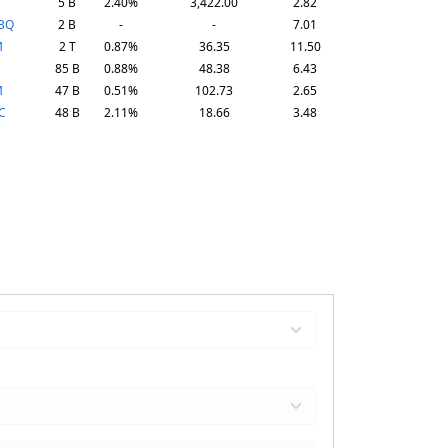
H
5 B
2.40%
3,422.00
2.82
BQ
2 B
-
-
7.01
M
2 T
0.87%
36.35
11.50
85 B
0.88%
48.38
6.43
M
47 B
0.51%
102.73
2.65
C
48 B
2.11%
18.66
3.48