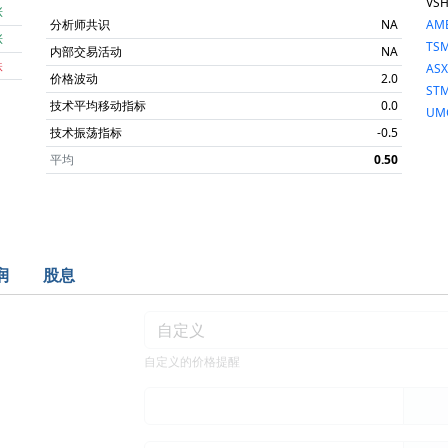
VS
涨
分析师共识
NA
AM
涨
TS
内部交易活动
NA
跌
ASX
价格波动
2.0
ST
技术平均移动指标
0.0
UM
技术振荡指标
-0.5
平均
0.50
润
股息
自定义的价格提醒