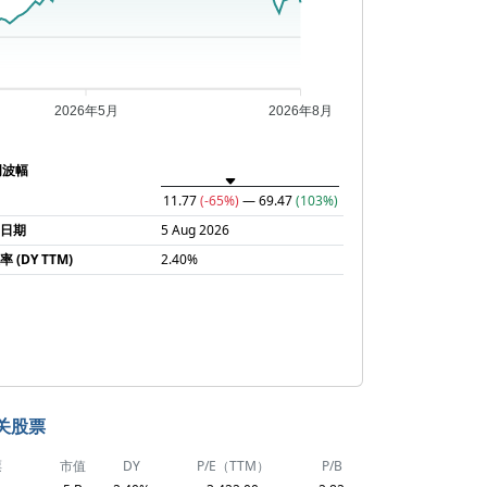
2026年5月
2026年8月
周波幅
11.77
(-65%)
— 69.47
(103%)
润日期
5 Aug 2026
 (DY TTM)
2.40%
关股票
票
市值
DY
P/E（TTM）
P/B