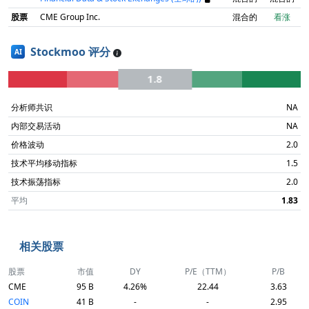
股票
CME Group Inc.
混合的
看涨
Stockmoo 评分
AI
1.8
分析师共识
NA
内部交易活动
NA
价格波动
2.0
技术平均移动指标
1.5
技术振荡指标
2.0
平均
1.83
相关股票
股票
市值
DY
P/E（TTM）
P/B
CME
95 B
4.26%
22.44
3.63
COIN
41 B
-
-
2.95