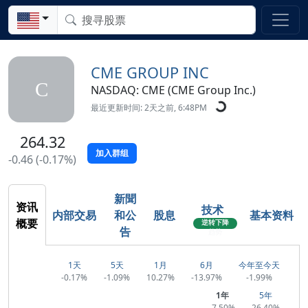
CME GROUP INC
C
NASDAQ: CME (CME Group Inc.)
最近更新时间: 2天之前, 6:48PM
264.32
加入群组
-0.46 (-0.17%)
新聞
资讯
技术
内部交易
和公
股息
基本资料
概要
逆转下降
告
趋势
1天
5天
1月
6月
今年至今天
-0.17%
-1.09%
10.27%
-13.97%
-1.99%
1年
5年
-7.50%
26.40%