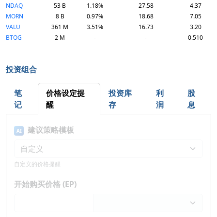
NDAQ
53 B
1.18%
27.58
4.37
MORN
8 B
0.97%
18.68
7.05
VALU
361 M
3.51%
16.73
3.20
BTOG
2 M
-
-
0.510
投资组合
笔
价格设定提
投资库
利
股
记
醒
存
润
息
建议策略模板
AI
自定义的价格提醒
开始购买价格 (EP)