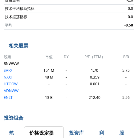
价格波动
-2.0
技术平均移动指标
0.0
技术振荡指标
0.0
平均
-0.50
相关股票
股票
市值
DY
P/E（TTM）
P/B
RNWWW
-
-
-
-
SAFX
151 M
-
1.70
5.75
NXXT
48 M
-
0.359
-
HTOOW
-
-
0.001
-
ADNWW
-
-
-
-
ENLT
13 B
-
212.40
5.56
投资组合
笔
价格设定提
投资库
利
股